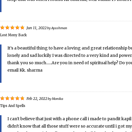
Jun 11, 2022
by
Ayushman
Lost Mony Back
It’s a beautiful thing to have a loving and great relationship 
lonely and sad luckily I was directed to a very kind and po
thank you so much......Are you in need of spiritual help? Do
email Kk. sharma
Feb 22, 2022
by
Monika
Tips And Spells
I can't believe that just with a phone call i made to pandit ka
didn't know that all those stuff were so accurate until i got m