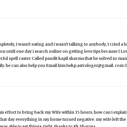
etely, I wasn't eating and i wasn't talking to anybody, I cried a 
ion until one day i search online on getting love tips because I Lo
erful spell caster Called pandit kapil sharma that he solved so m
ily. he can also help you Email him hekp.astrologer@gmail. co
his effort to bring back my Wife within 15 hours. how can i explai
 that day everything in my home turned negative. my wife left th
 was able to set things right. thanks to Kk Sharma