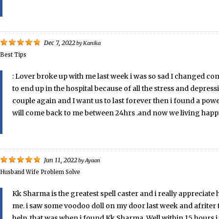
Dec 7, 2022
by
Kanika
Best Tips
: Lover broke up with me last week i was so sad I changed compl
to end up in the hospital because of all the stress and depress
couple again and I want us to last forever then i found a pow
will come back to me between 24hrs .and now we living happ
Jun 11, 2022
by
Ayaan
Husband Wife Problem Solve
Kk Sharma is the greatest spell caster and i really appreciate 
me. i saw some voodoo doll on my door last week and afriter
help. that was when i found Kk Sharma, Well within 15 hours i