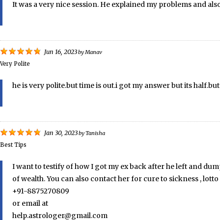
It was a very nice session. He explained my problems and also
Jun 16, 2023
by
Manav
Very Polite
he is very polite.but time is out.i got my answer but its half.bu
Jan 30, 2023
by
Tanisha
Best Tips
I want to testify of how I got my ex back after he left and dum
of wealth. You can also contact her for cure to sickness , l
+91-8875270809
or email at
help.astrologer@gmail.com