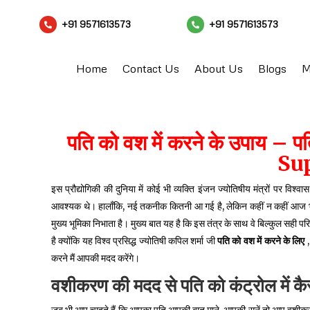
+91 9571613573
+91 9571613573


Home
Contact Us
About Us
Blogs
M
पति को वश में करने के उपाय 
Su
इस प्रौद्योगिकी की दुनिया में कोई भी व्यक्ति इंजन ज्योतिषीय मंत्रों पर विश
आवश्यक थे। हालाँकि, नई तकनीक कितनी आ गई है, लेकिन कहीं न कहीं आज भी ज्योति
मुख्य भूमिका निभाता है। मुख्य बात यह है कि इस तंत्र के साथ वे बिल्कुल सही परिण
है क्योंकि यह विश्व प्रसिद्ध ज्योतिषी कपिल शर्मा जी
पति
को
वश
में
करने
के
लिए
,
करने मैं आपकी मदद करेंगे।
वशीकरण
की
मदद
से
पति
को
कंट्रोल
में
कै