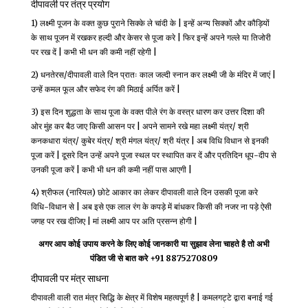
दीपावली पर तंत्र प्रयोग
1) लक्ष्मी पूजन के वक्त कुछ पुराने सिक्के ले चांदी के | इन्हें अन्य सिक्कों और कौड़ियों
के साथ पूजन में रखकर हल्दी और केसर से पूजा करे | फिर इन्हें अपने गल्ले या तिजोरी
पर रख दें | कभी भी धन की कमी नहीं रहेगी |
2) धनतेरस/दीपावली वाले दिन प्रातः काल जल्दी स्नान कर लक्ष्मी जी के मंदिर में जाएं |
उन्हें कमल फूल और सफेद रंग की मिठाई अर्पित करें |
3) इस दिन शुद्धता के साथ पूजा के वक्त पीले रंग के वस्त्र धारण कर उत्तर दिशा की
ओर मुंह कर बैठ जाए किसी आसन पर | अपने सामने रखे महा लक्ष्मी यंत्र/ श्री
कनकधारा यंत्र/ कुबेर यंत्र/ श्री मंगल यंत्र/ श्री यंत्र | अब विधि विधान से इनकी
पूजा करें | दूसरे दिन उन्हें अपने पूजा स्थल पर स्थापित कर दें और प्रतिदिन धूप-दीप से
उनकी पूजा करें | कभी भी धन की कमी नहीं पास आएगी |
4) श्रीफल (नारियल) छोटे आकार का लेकर दीपावली वाले दिन उसकी पूजा करे
विधि-विधान से | अब इसे एक लाल रंग के कपड़े में बांधकर किसी की नजर ना पड़े ऐसी
जगह पर रख दीजिए | मां लक्ष्मी आप पर अति प्रसन्न होगी |
अगर आप कोई उपाय करने के लिए कोई जानकारी या सुझाव लेना चाहते है तो अभी
पंडित जी से बात करे +91 8875270809
दीपावली पर मंत्र साधना
दीपावली वाली रात मंत्र सिद्धि के क्षेत्र में विशेष महत्वपूर्ण है | कमलगट्टे द्वारा बनाई गई