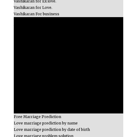
Vashikaran for Ex love.
Vashikaran for Love.
Vashikaran For business
Vashikaran
Vashikaran Specialist
Pandit kapil Sharma Vashikaran Specialist
Online Vashikaran Specialist
Maran Mantra to Destroy Someone
Dhumavati Shatru Maran Shabar Mantra
Maran Mantra ( मारन मंत्र )
How to Check vashikaran Symptoms
How to Remove Vashikaran
how to Check black magic symptoms
How to Remove Black magic
Powerful Vashikaran Mantra By Photo
Ex love back by Vashikaran
Get Lost love back by black magic
How to Check vashikaran Symptoms
Free Marriage Prediction
Love marriage prediction by name
Love marriage prediction by date of birth
Love marriage problem solution