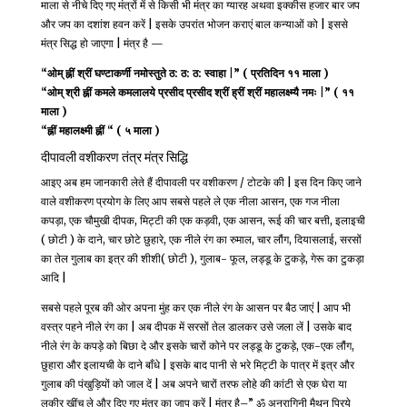
माला से नीचे दिए गए मंत्रों में से किसी भी मंत्र का ग्यारह अथवा इक्कीस हजार बार जप
और जप का दशांश हवन करें | इसके उपरांत भोजन कराएं बाल कन्याओं को | इससे
मंत्र सिद्ध हो जाएगा | मंत्र है —
“ओम् ह्नीं श्रीं घण्टाकर्णी नमोस्तुते ठ: ठ: ठ: स्वाहा |” ( प्रतिदिन ११ माला )
“ओम् श्री ह्नीं कमले कमलालये प्रसीद प्रसीद श्रीं ह्रीं श्रीं महालक्ष्म्यै नमः |” ( ११
माला )
“ह्नीं महालक्ष्मी ह्नीं “ ( ५ माला )
दीपावली वशीकरण तंत्र मंत्र सिद्धि
आइए अब हम जानकारी लेते हैं दीपावली पर वशीकरण / टोटके की | इस दिन किए जाने
वाले वशीकरण प्रयोग के लिए आप सबसे पहले ले एक नीला आसन, एक गज नीला
कपड़ा, एक चौमुखी दीपक, मिट्टी की एक कड़वी, एक आसन, रूई की चार बत्ती, इलाइची
( छोटी ) के दाने, चार छोटे छुहारे, एक नीले रंग का रुमाल, चार लौंग, दियासलाई, सरसों
का तेल गुलाब का इत्र की शीशी( छोटी ), गुलाब- फूल, लड्डू के टुकड़े, गेरू का टुकड़ा
आदि |
सबसे पहले पूरब की ओर अपना मुंह कर एक नीले रंग के आसन पर बैठ जाएं | आप भी
वस्त्र पहने नीले रंग का | अब दीपक में सरसों तेल डालकर उसे जला लें | उसके बाद
नीले रंग के कपड़े को बिछा दे और इसके चारों कोने पर लड्डू के टुकड़े, एक-एक लौंग,
छुहारा और इलायची के दाने बाँधे | इसके बाद पानी से भरे मिट्टी के पात्र में इत्र और
गुलाब की पंखुड़ियों को जाल दें | अब अपने चारों तरफ लोहे की कांटी से एक घेरा या
लकीर खींच ले और दिए गए मंत्र का जाप करें | मंत्र है–” ॐ अनुरागिनी मैथन प्रिये