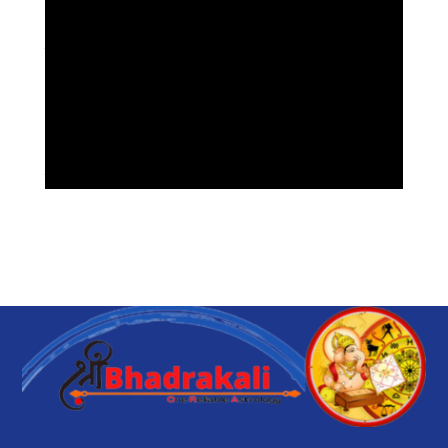
Aquarius/Kumbh Horoscope 2020
Pisces/Meen Horoscope 2020
What is a Kundli
Get Ex lesbian partner back
Lal Kitab Astrology or Remedies
Manglik Dosh Remedies
Stop Extra Marital Affairs
Inter Caste Love Marriage
Witchcraft Love spells