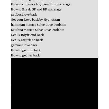
How to convince boyfriend for marriage
How to Break GF and BF marriage
get Lost love back
Get your Love back by Hypnotism
hanuman mantra Solve Love Problem
Krishna Mantra Solve Love Problem
Get Ex Boyfriend Back
Get Ex Girlfriend back
get your love back
How to get him back
How to get her back
Aries/Maish Horoscope 2020
Taurus/Vrish Horoscope 2020
Gemini/Mithun Horoscope 2020
Cancer/Kark Horoscope 2020
Leo/Singh Horoscope 2020
Virgo/Kanya Horoscope 2020
Libra/Tula Horoscope 2020
Scorpio Horoscope 2020
Sagittarius Horoscope 2020
Capricorn Horoscope 2020